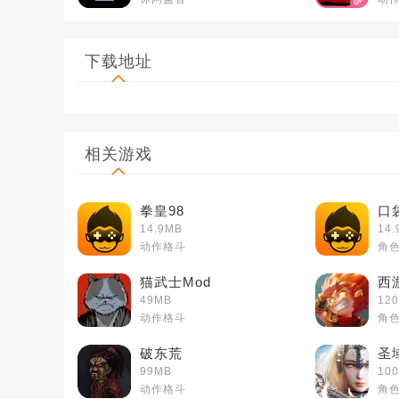
下载地址
相关游戏
拳皇98
口
14.9MB
14.
动作格斗
角
猫武士Mod
西
49MB
12
动作格斗
角
破东荒
圣
99MB
10
动作格斗
角