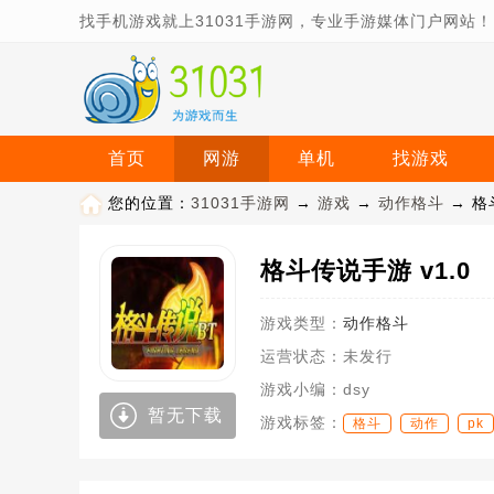
找手机游戏就上31031手游网，专业手游媒体门户网站！
首页
网游
单机
找游戏
您的位置：
31031手游网
→
游戏
→
动作格斗
→ 格
格斗传说手游 v1.0
游戏类型：
动作格斗
运营状态：
未发行
游戏小编：
dsy
暂无下载
游戏标签：
格斗
动作
pk