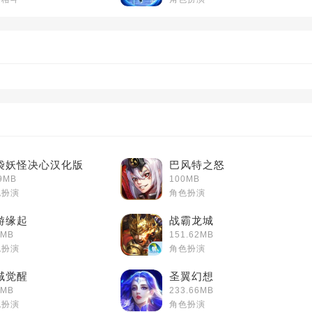
袋妖怪决心汉化版
巴风特之怒
9MB
100MB
色扮演
角色扮演
游缘起
战霸龙城
0MB
151.62MB
色扮演
角色扮演
域觉醒
圣翼幻想
0MB
233.66MB
色扮演
角色扮演