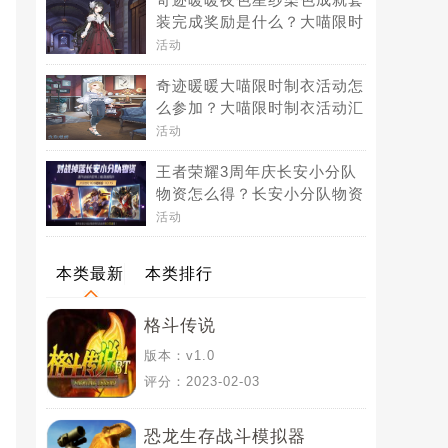
装完成奖励是什么？大喵限时
制衣夜色星纱染色成就套装
活动
[图]
奇迹暖暖大喵限时制衣活动怎
么参加？大喵限时制衣活动汇
总[图]
活动
王者荣耀3周年庆长安小分队
物资怎么得？长安小分队物资
打开后有什么奖励？[图]
活动
本类最新
本类排行
格斗传说
版本：v1.0
评分：2023-02-03
恐龙生存战斗模拟器