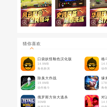
猜你喜欢
口袋妖怪釉色汉化版
格
14.9MB
14.
角色扮演
动
除臭大作战
缘
19.8MB
178
动作格斗
角
俄罗斯方块大逃杀
对
30MB
14.
休闲益智
动