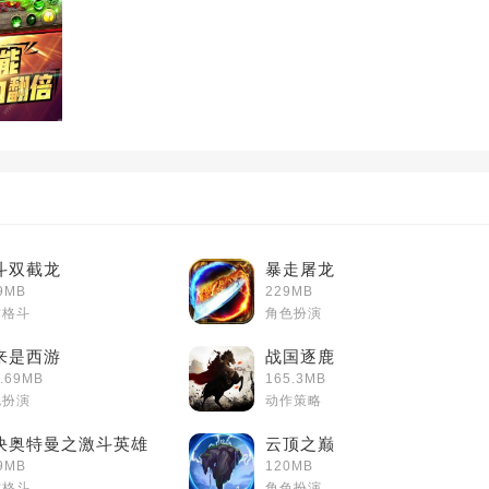
斗双截龙
暴走屠龙
9MB
229MB
作格斗
角色扮演
来是西游
战国逐鹿
.69MB
165.3MB
色扮演
动作策略
决奥特曼之激斗英雄
云顶之巅
9MB
120MB
作格斗
角色扮演